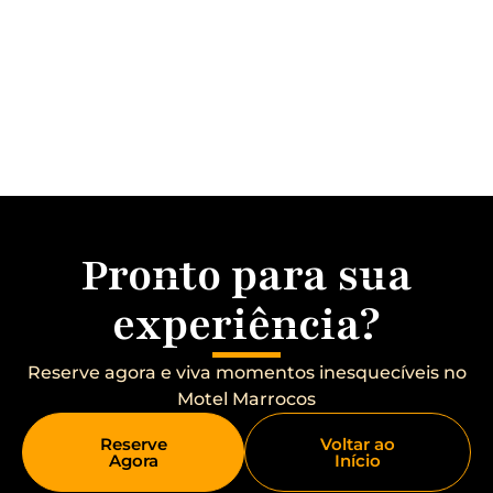
HIDROMASSAGEM PREMIUM
ARQUITETURA ELEGANTE
RECEPÇÃO 
Pronto para sua
experiência?
Reserve agora e viva momentos inesquecíveis no
Motel Marrocos
Reserve
Voltar ao
Agora
Início